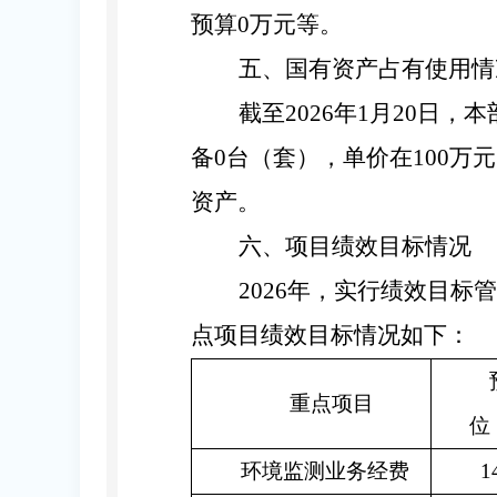
预算
0
万元等。
五
、
国有资产占有使用情
截至
2026
年
1月20日，
备
0
台（套），单价在
100
万元
资产
。
六
、项目绩效目标情况
2026
年，实行绩效目标管
点项目绩效目标情况如下：
重点项目
位
环境监测业务经费
1