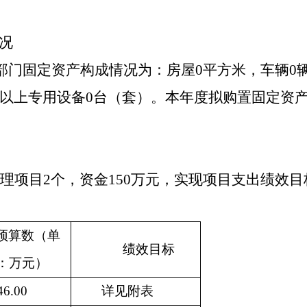
况
本部门固定资产构成情况为：房屋
0
平方米，车辆
0
以上专用设备
0
台（套）。本年度拟购置固定资
理项目
2
个，资金
150
万元，实现项目支出绩效目
预算数（单
绩效目标
：万元）
46.00
详见附表