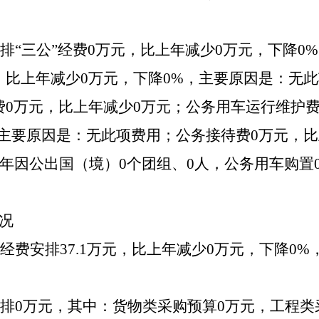
排
“三公”经费
0
万元，比上年减少
0
万元，下降
0
，比上年减少
0
万元，下降
0
%，主要原因是：
无此
费
0
万元，比上年减少
0
万元；公务用车运行维护
主要原因是：
无此项费用
；公务接待费
0
万元，比
年因公出国（境）
0
个团组、
0
人，公务用车购置
况
经费安排
37.1
万元，比上年减少
0
万元，下降
0
%
排
0
万元，其中：货物类采购预算
0
万元，工程类