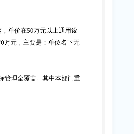
辆，单价在
50
万元以上通用设
产
0
万元，主要是：
单位名下无
标管理全覆盖。其中本部门重