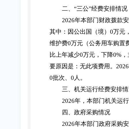
二
、
“
三公
”
经费安排情况
2026
年本部门财政拨款安
其中：因公出国（境）
0
万元
维护费
0
万元（公务用车购置
比上年减少
0
万元，下降
0
%，
要原因是：
无此项费用
。
2026
0
批次、
0
人
。
三、机关运行经费安排情
202
6
年，本部门机关运行
四
、
政府采购情况
2026
年本部门政府采购安