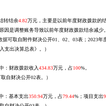
结转结余
4.82
万元，主要是
以前年度财政拨款的
原因是
调整账务导致以前年度财政拨款结余减少
数据可取自附件财决公开
01、02
、
03
表；
2023
年
收入支出决算总表》
。
）
中：财政拨款收入
434.83
万元，占
100
%。
可取自财决公开
02表
。
）
中：基本支出
350.94
万元，占
79.44
%；项目支出
9
取自财决公开
03表
。
）