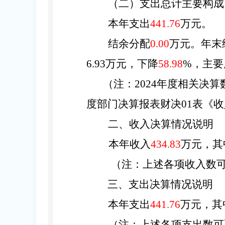
（二
）
支出
总计
主要
构成
本年支出
441.76
万元。
结余分配
0.00
万元。年末
6.93
万元，下降
58.98
%，主要
（注
：
2024
年度相关决算
度部门决算报表财决
01表《
二、收入决算情况说明
本年收入
434.83
万元，其
（注
：
上述各项收入数
三、支出决算情况说明
本年支出
441.76
万元，其
（注
：
上述各项支出数可