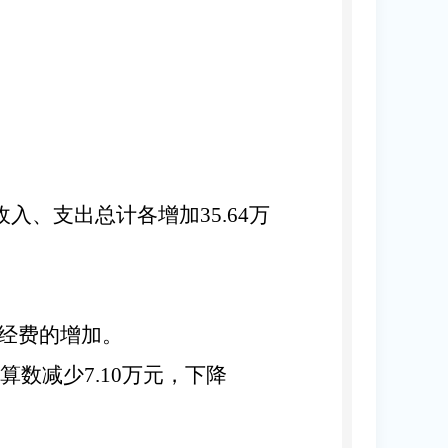
收入、支出总计各增加
35.64
万
经费的增加
。
算数减少
7.10
万元，下降