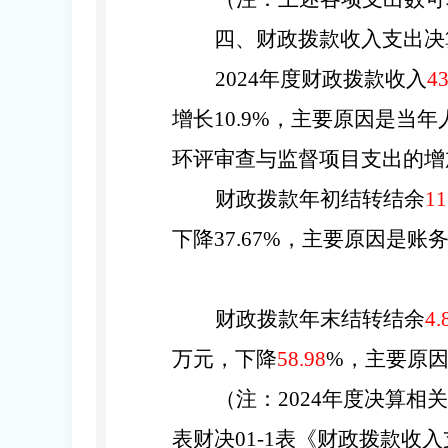
四、财政拨款收入支出决
2024
年度财政拨款收入
43
增长
10.9
%，主要原因是当年
环评审查与监督项目支出
的增
财政拨款年初结转结余
11
下降
37.67
%，主要原因是
账
财政拨款年末结转结余
4.
万元，下降
58.98
%，主要原
（注
：
2024
年度决算相关
表财决
01-1表《财政拨款收