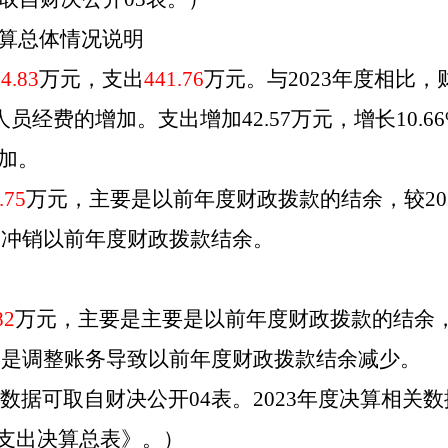
算总体情况说明
4.83
万元，支出
441.76
万元。与
2023
年度相比，
人员经费
的增加。支出增加
42.57
万元，增长
10.66
加
。
.75
万元，主要是
以前年度财政拨款的结余
，较
20
务冲销以前年度财政拨款结余
。
82
万元，主要是主要是
以前年度财政拨款的结余
因是
调整账务导致以前年度财政拨款结余减少
。
数据可取自财决公开
04表。
2023
年度决算相关数
入支出决算总表》
。
）