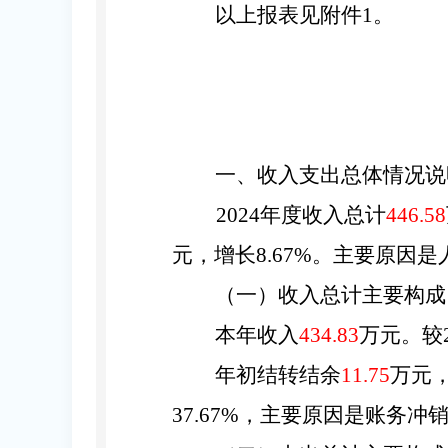
以上报表见附件
1。
一、收入支出总体情况说
2024
年度收入总计
446.58
元，增长
8.67
%。主要原因
是
（一
）
收入
总计
主要
构成
本年
收入
434.83
万元。较
年初结转结余
11.75
万元
37.67
%，主要原因是
账务冲