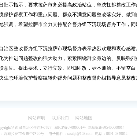
出批示指示，要求拉萨市务必提高政治站位，坚决扛起整改工作
境保护督察工作和重点问题、群众不满意问题整改落实好、做到
她强调，希望拉萨市全力支持配合督办组下沉现场督办工作，同
自治区整改督办组下沉拉萨市现场督办表示热烈欢迎和衷心感谢
化为推进问题整改的强大动力，紧紧围绕群众身边的、反映强烈
馈意见、提出要求，立行立改、即知即改，标本兼治、不留空白
央生态环境保护督察组转办督办问题和整改督办组指导意见整改
网站声明
·
联系我们
·
网站地图
opyright@ 西藏自治区生态环境厅 藏ICP备07000001号 网站标识码5400000014
：西藏拉萨市金珠中路26号 电子邮件：xzsthjt@163.com 电话：0891-6849012