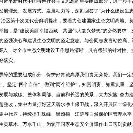
习近平新时代中国特色社会主义思想的重要组成部分，进一步丰
展理念、发展方式、发展动力等，深刻回答了“为什么建设生态文
自治区第十次党代会鲜明提出，要着力创建国家生态文明高地、
举措，是“建设美丽幸福西藏、共圆伟大复兴梦想”的必然要求，
的坚强决心和建设生态文明的坚定意志。与会同志发言站位高、
考深入，对全市生态文明建设工作思路清晰，具有很强的针对性、
好落实。
屏障的重要组成部分，保护好青藏高原我们责无旁贷。我们一定
识”、坚定“四个自信”、做到“两个维护”，知责明责、知重负重，
发展与减碳、整体和局部、当前和长远的关系，大力实施“奋力建
题整改，集中力量打好蓝天碧水净土保卫战，深入开展国土绿化
集中代养，持续提升珠峰、黑颈鹤、江萨等自然保护区管理水平
生灵草木、万水千山，为筑牢国家生态安全屏障作出日喀则贡献