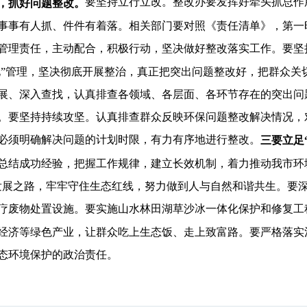
要坚持立行立改。整改办要发挥好牵头抓总作
”，抓好问题整改。
事事有人抓、件件有着落。相关部门要对照《责任清单》，第一
管理责任，主动配合，积极行动，坚决做好整改落实工作。要坚
格化”管理，坚决彻底开展整治，真正把突出问题整改好，把群众
展、深入查找，认真排查各领域、各层面、各环节存在的突出问
。要坚持持续攻坚。认真排查群众反映环保问题整改解决情况，
必须明确解决问题的计划时限，有力有序地进行整改。
三要立足
总结成功经验，把握工作规律，建立长效机制，着力推动我市环
发展之路，牢牢守住生态红线，努力做到人与自然和谐共生。要
疗废物处置设施。要实施山水林田湖草沙冰一体化保护和修复工
经济等绿色产业，让群众吃上生态饭、走上致富路。要严格落实
态环境保护的政治责任。