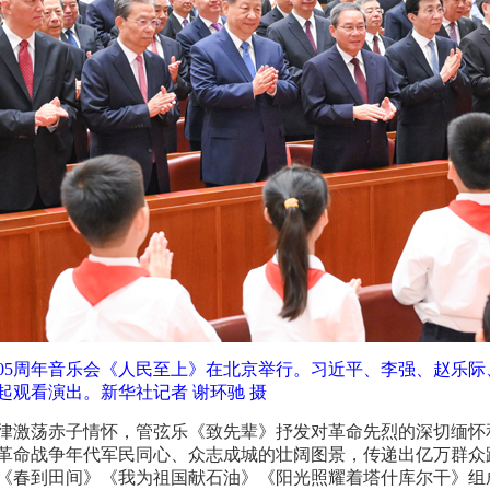
105周年音乐会《人民至上》在北京举行。习近平、李强、赵乐
起观看演出。新华社记者 谢环驰 摄
律激荡赤子情怀，管弦乐《致先辈》抒发对革命先烈的深切缅怀
革命战争年代军民同心、众志成城的壮阔图景，传递出亿万群众
《春到田间》《我为祖国献石油》《阳光照耀着塔什库尔干》组