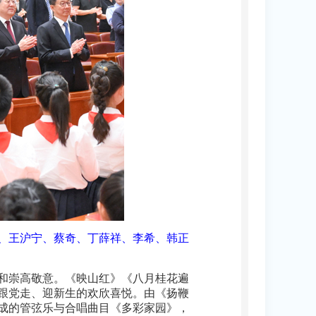
际、王沪宁、蔡奇、丁薛祥、李希、韩正
和崇高敬意。《映山红》《八月桂花遍
跟党走、迎新生的欢欣喜悦。由《扬鞭
成的管弦乐与合唱曲目《多彩家园》，