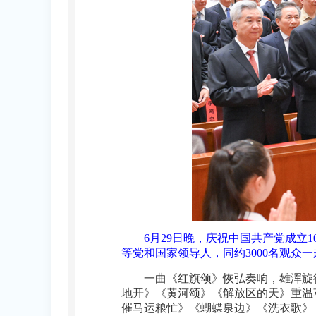
6月29日晚，庆祝中国共产党成立
等党和国家领导人，同约3000名观众一
一曲《红旗颂》恢弘奏响，雄浑旋
地开》《黄河颂》《解放区的天》重温
催马运粮忙》《蝴蝶泉边》《洗衣歌》