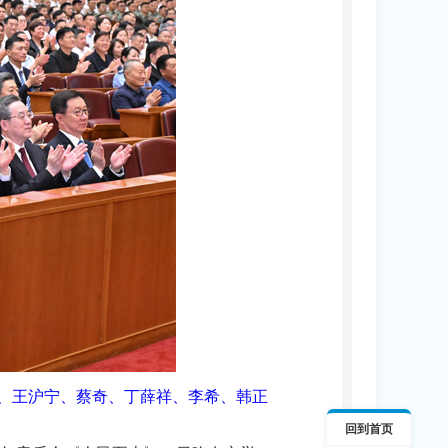
际、王沪宁、蔡奇、丁薛祥、李希、韩正
回到首页