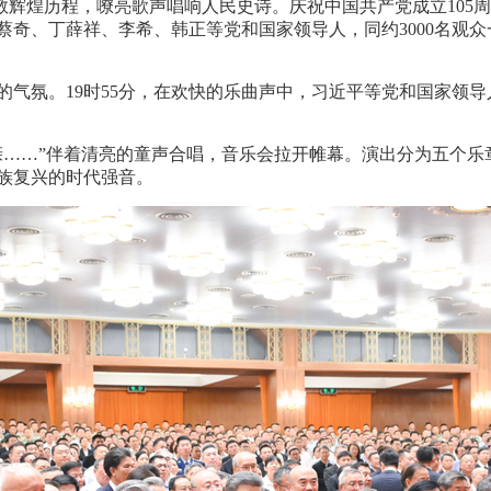
致敬辉煌历程，嘹亮歌声唱响人民史诗。庆祝中国共产党成立105
蔡奇、丁薛祥、李希、韩正等党和国家领导人，同约3000名观
的气氛。19时55分，在欢快的乐曲声中，习近平等党和国家领
亲……”伴着清亮的童声合唱，音乐会拉开帷幕。演出分为五个乐
族复兴的时代强音。