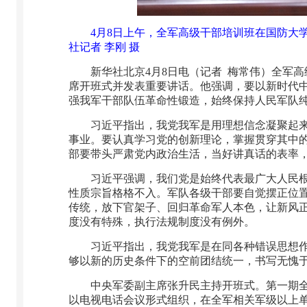
4月8日上午，全军高级干部培训班在国防大
社记者 李刚 摄
新华社北京4月8日电（记者 梅常伟）全军
席开班式并发表重要讲话。他强调，要以新时代
强我军干部队伍革命性锻造，始终保持人民军队
习近平指出，我党我军是用理想信念凝聚起
事业。要认真学习党的创新理论，掌握贯穿其中
部要带头严肃党内政治生活，当好讲真话的表率
习近平强调，我们党是始终代表最广大人民
性质宗旨格格不入。军队各级干部要自觉摆正位
传统，放下官架子、回归革命军人本色，让新风
度没有特殊，执行法规制度没有例外。
习近平指出，我党我军是在同各种错误思想
够以新的历史条件下的空前团结统一，书写无愧
中央军委副主席张升民主持开班式。第一期
以电视电话会议形式组织，在全军相关军级以上