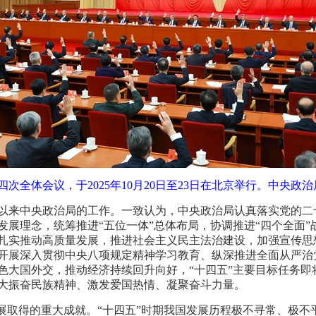
次全体会议，于2025年10月20日至23日在北京举行。中央政
以来中央政治局的工作。一致认为，中央政治局认真落实党的二
发展理念，统筹推进“五位一体”总体布局，协调推进“四个全面
扎实推动高质量发展，推进社会主义民主法治建设，加强宣传思
开展深入贯彻中央八项规定精神学习教育、纵深推进全面从严治
色大国外交，推动经济持续回升向好，“十四五”主要目标任务即
极大振奋民族精神、激发爱国热情、凝聚奋斗力量。
发展取得的重大成就。“十四五”时期我国发展历程极不寻常、极