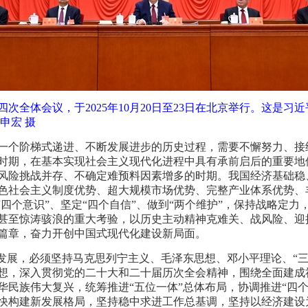
次全体会议，于2025年10月20日至23日在北京举行。这是
申宏 摄
一个阶梯式递进、不断发展进步的历史过程，需要不懈努力、接续
时期，在基本实现社会主义现代化进程中具有承前启后的重要地位
风险挑战并存、不确定难预料因素增多的时期。我国经济基础稳
色社会主义制度优势、超大规模市场优势、完整产业体系优势、
“四个意识”、坚定“四个自信”、做到“两个维护”，保持战略定
甚至惊涛骇浪的重大考验，以历史主动精神克难关、战风险、迎
篇章，奋力开创中国式现代化建设新局面。
会发展，必须坚持马克思列宁主义、毛泽东思想、邓小平理论、“
想，深入贯彻党的二十大和二十届历次全会精神，围绕全面建成
华民族伟大复兴，统筹推进“五位一体”总体布局，协调推进“四
快构建新发展格局，坚持稳中求进工作总基调，坚持以经济建设