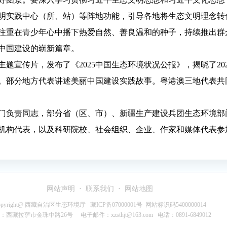
明实践中心（所、站）等阵地功能，引导各地将生态文明理念转
注重在青少年心中播下热爱自然、善良温和的种子，持续推出群
中国建设的崭新篇章。
主题宣传片，发布了《2025中国生态环境状况公报》，揭晓了20
聘书。部分地方代表讲述美丽中国建设实践故事。粤港澳三地代表
门负责同志，部分省（区、市）、新疆生产建设兵团生态环境部
机构代表，以及科研院校、社会组织、企业、作家和媒体代表参
网站声明
·
联系我们
·
网站地图
opyright@ 西藏自治区生态环境厅 藏ICP备07000001号 网站标识码5400000014
：西藏拉萨市金珠中路26号 电子邮件：xzsthjt@163.com 电话：0891-6849012