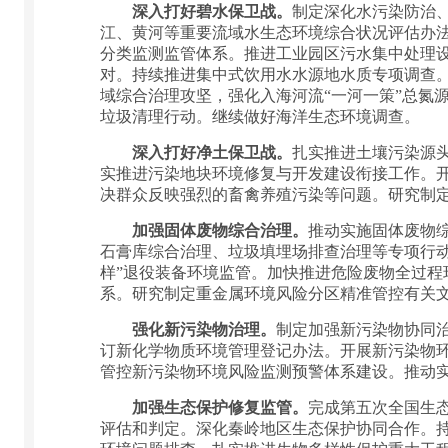
深入打好碧水保卫战。
制定深化水污染防治
江、黄河等重要流域水生态环境综合状况评估办
分类监测监管体系。推进工业园区污水集中处理
对。持续推进集中式饮用水水源地水质专项调查
域综合治理攻坚，强化入海河流“一河一策”总氮
垃圾清理行动。继续做好海洋生态环境调查。
深入打好净土保卫战。
扎实推进土壤污染源
实推进污染地块环境修复与开发建设衔接工作。
决群众反映强烈的畜禽养殖污染等问题。研究制
加强固体废物综合治理。
推动实施固体废物
石膏库综合治理、垃圾填埋场排查治理等专项行动
样”退役装备环境监管。加快推进危险废物全过程
系。研究制定重金属环境风险分区精准管控有关
强化新污染物治理。
制定加强新污染物协同
订新化学物质环境管理登记办法。开展新污染物
管控新污染物环境风险监测预警体系建设。推动
加强生态保护修复监管。
完成第五次全国生
评估和判定。深化秦岭地区生态保护协同合作。持