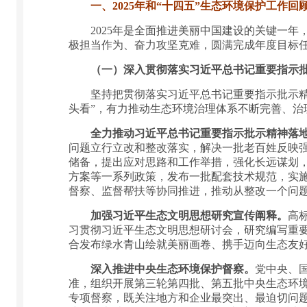
一、2025年和“十四五”生态环境保护工作回
2025年是全面推进美丽中国建设的关键一年，
极担当作为、奋力攻坚克难，圆满完成年度目标
（一）深入贯彻落实习近平总书记重要指示
坚持把贯彻落实习近平总书记重要指示批示精神
头看”，有力推动生态环境治理体系不断完善、治
全力推动习近平总书记重要指示批示精神落
问题立行立改和整改落实，解决一批老百姓反映
储备，提出应对思路和工作举措，强化长远谋划
方案等一系列政策，发布一批配套技术规范，实
督察、监督帮扶等协同推进，推动从整改一个问
加强习近平生态文明思想研究宣传阐释。
高
习贯彻习近平生态文明思想研讨会，研究编写重
合发布绿水青山绘就美丽画卷、携手迈向生态友
深入推进中央生态环境保护督察。
党中央、
准，组织开展第三轮第四批、第五批中央生态环
专项督察，既关注地方和企业最突出、最迫切问题