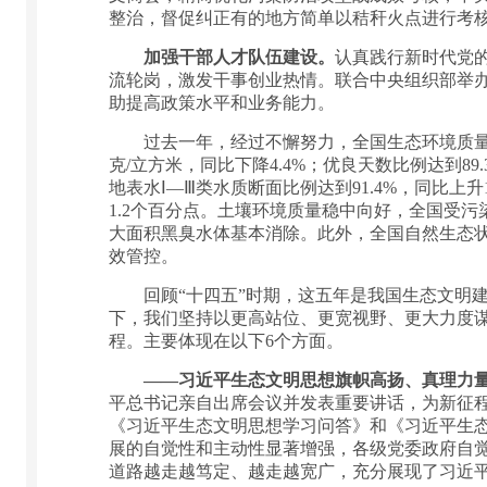
整治，督促纠正有的地方简单以秸秆火点进行考
加强干部人才队伍建设。
认真践行新时代党
流轮岗，激发干事创业热情。联合中央组织部举办
助提高政策水平和业务能力。
过去一年，经过不懈努力，全国生态环境质量实现
克/立方米，同比下降4.4%；优良天数比例达到8
地表水Ⅰ—Ⅲ类水质断面比例达到91.4%，同比上
1.2个百分点。土壤环境质量稳中向好，全国受污
大面积黑臭水体基本消除。此外，全国自然生态
效管控。
回顾“十四五”时期，这五年是我国生态文明建
下，我们坚持以更高站位、更宽视野、更大力度
程。主要体现在以下6个方面。
——习近平生态文明思想旗帜高扬、真理力
平总书记亲自出席会议并发表重要讲话，为新征
《习近平生态文明思想学习问答》和《习近平生
展的自觉性和主动性显著增强，各级党委政府自觉
道路越走越笃定、越走越宽广，充分展现了习近