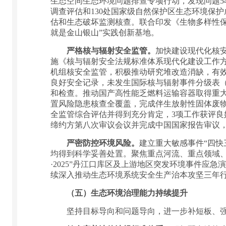
生态空间生态环境问题排查专项行动，发现问题5
调查评估和130处国家级自然保护区生态环境保护
估和生态破坏监测核查。联合印发《生物多样性保护
就是金山银山”实践创新基地。
严格核与辐射安全监管。
加快建设现代化核
施《核与辐射安全法规标准体系现代化建设工作
机组核安全监管，积极推动研究堆改造消缺，有
良好安全记录，未发生国际核与辐射事件分级表（
和检查。推动国产高性能乏燃料运输容器取得重大
置风险隐患核查全覆盖，完成伴生放射性固体废
全监管综合评估并得到充分肯定，3项工作获评
缔约方第八次审议会议并完成中国国家报告审议，
严密防控环境风险。
建立重大敏感事件“四快
均得到科学妥善处置。聚焦重点河流、重点领域、
·2025”丹江口库区及上游地区突发环境事件
续深入推动生态环境系统安全生产治本攻坚三年
（五）生态环境治理能力持续提升
坚持目标导向和问题导向，进一步补短板、强