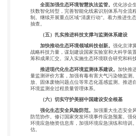
全面加强生态环境智慧执法监管。
优化涉企
扶数智化转型，完善智能化线索识别体系与全流
制。继续开展重点区域“清废行动”。着力推进生
抽查。
（五）扎实推进科技支撑与监测体系建设
加快推动生态环境领域科技创新。
强化京津
战略科技力量，谋划建设国家实验室和大科学装
筹和成果汇交。深入实施生态环境联合研究和科
推进现代化生态环境监测体系建设。
加快推
量监测评价方案，加强有毒有害大气污染物监测
放、固体废物问题点位等常态化遥感监测。推进
环境监测全过程质量管理体系。
（六）切实守护美丽中国建设安全根基
强化生态安全风险防范。
加强重大生态安全
防范协作。修订国家突发环境事件应急预案。强
环境应急物资信息库，加强环境应急演练和培训
估。