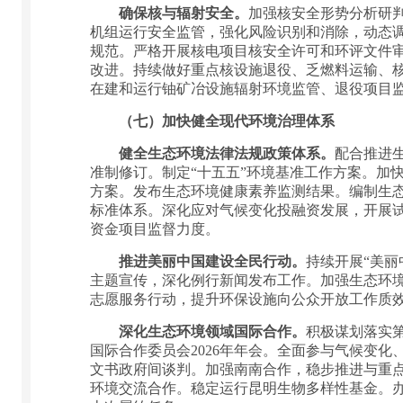
确保核与辐射安全。
加强核安全形势分析研
机组运行安全监管，强化风险识别和消除，动态
规范。严格开展核电项目核安全许可和环评文件
改进。持续做好重点核设施退役、乏燃料运输、
在建和运行铀矿冶设施辐射环境监管、退役项目
（七）加快健全现代环境治理体系
健全生态环境法律法规政策体系。
配合推进
准制修订。制定“十五五”环境基准工作方案。加
方案。发布生态环境健康素养监测结果。编制生
标准体系。深化应对气候变化投融资发展，开展
资金项目监督力度。
推进美丽中国建设全民行动。
持续开展“美
主题宣传，深化例行新闻发布工作。加强生态环
志愿服务行动，提升环保设施向公众开放工作质
深化生态环境领域国际合作。
积极谋划落实
国际合作委员会2026年年会。全面参与气候变
文书政府间谈判。加强南南合作，稳步推进与重点
环境交流合作。稳定运行昆明生物多样性基金。办