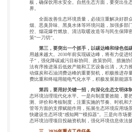
板，确保饮用水安全。自然生态方面，要突出生
界。
全面改善生态环境质量，必须注重解决好群众身
烟、恶臭异味、黑臭水体等环境问题，加强多部
控、烟花爆竹燃放、清洁取暖改造等与民生保障
策“一刀切”。
第三，要突出一个抓手，以碳达峰和绿色低
用越来越大。2030年前实现碳达峰，将有力促
子”，强化降碳减污目标协同、政策协同、措施
法有序推进落后低效产能和工艺设备出清，大力
动煤炭和石油消费达峰的重要契机，积极推进存
费比重和终端用能电气化水平，积极发展新能源车
第四，要用好关键一招，向深化生态文明体
态环境治理现代化水平。一是向制度要效能，要
测、评价和考核制度，注重实施的节奏、时机和
管等方面的支撑赋能作用，拓展生态环境应用场景
快建设生态环境“感知网”“模拟器”。三是向市
态环境治理项目投融资机制，强化环境信息依法
三、2026年重点工作任务