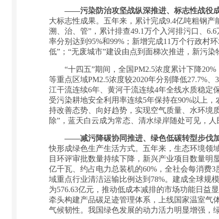
——污染防治攻坚战纵深推进、标志性战役
大标志性成果。五年来，累计完成9.4亿吨粗钢
溯、治、管”，累计排查49.1万个入河排污口、
率分别达到95%和99%；新增完成11万个行政
低”；“无废城市”建设由点到面梯次推进，新污
“十四五”期间，全国PM2.5浓度累计下降20
等重点区域PM2.5浓度较2020年分别降低27.
江干流连续6年、黄河干流连续4年全线水质稳定保
受污染耕地安全利用率连续5年保持在90%以上
持改善态势、向好趋势，实现空气质量、水环境质
除”，蓝天白云成为常态、清水绿岸随处可见，人
——减污降碳协同推进、绿色低碳转型步伐
快形成绿色生产生活方式。五年来，生态环境领域
目环评审批数量持续下降，新兴产业项目数量明显
亿千瓦、约占电力总装机的60%，全社会每消费
域重点行业清洁运输比例达到78%。建成全球规模
为576.63亿元，推动低成本减排的市场功能日
牵头构建产品碳足迹管理体系，上线国家温室气体
气候韧性。我国绿色发展的动力活力明显增强，