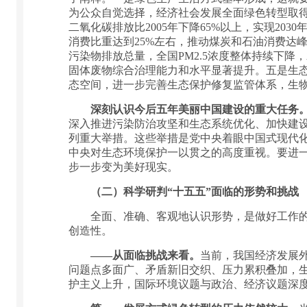
为公众自觉选择，经济社会发展全面绿色转型取
二氧化碳排放比2005年下降65%以上，实现2
消费比重达到25%左右，推动煤炭和石油消费达
污染物排放总量，全国PM2.5浓度整体持续下
固体废物综合治理能力和水平显著提升。五是生
态空间，进一步完善生态保护修复监管体系，生
深刻认识今后五年美丽中国建设的重大任务
深入推进污染防治攻坚和生态系统优化、加快建
列重大举措。这些举措是党中央着眼中国式现代化
中央对生态环境保护一以贯之的高度重视。要进一
步一步变为美好现实。
（二）科学研判“十五五”面临的形势和挑战
全面、准确、客观地认识形势，是做好工作的重
创造性。
——从面临挑战来看。
当前，我国经济发展
问题点多面广、矛盾新旧交织、压力累积叠加，
护主义上升，国际环境议题与政治、经济议题深