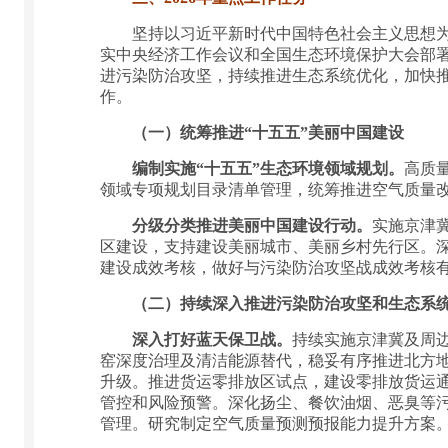
坚持以习近平新时代中国特色社会主义思想为指
实中央经济工作会议和全国生态环境保护大会部
进污染防治攻坚，持续推进生态系统优化，加快推
作。
（一）统筹推进“十五五”美丽中国建设
编制实施“十五五”生态环境领域规划。
高质
领域专项规划目录清单管理，统筹推进空气质量
分级分类推进美丽中国建设行动。
实施京津
区建设，支持建设美丽城市、美丽乡村先行区。
建设成效考核，做好与污染防治攻坚战成效考核
（二）持续深入推进污染防治攻坚和生态系
深入打好蓝天保卫战。
持续实施京津冀及周
窑深度治理及清洁能源替代，稳妥有序推进北方地
升级。推进货运零排放区试点，建设零排放货运
管控和风险预警。深化扬尘、餐饮油烟、恶臭等
管理。研究制定空气质量预测预报能力提升方案