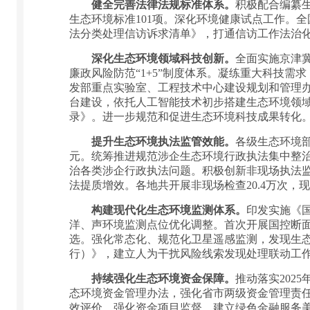
健全完善法律法规标准体系。
积极配合编纂
生态环境标准101项。深化环境健康试点工作。全
法分类处理信访诉求清单》，打通信访工作法治
深化生态环境领域科技创新。
全面实施京津
廉政风险防范“1+5”制度体系。凝练重大科技需
发部重点实验室、工程技术中心建设规划和管理办
台建设，依托人工智能技术初步搭建生态环境领域
录》。进一步规范和促进生态环境科技成果转化
提升生态环境执法监管效能。
各级生态环境部
元。统筹推进规范涉企生态环境行政执法集中整治专
治各类涉企行政执法问题。积极创新非现场执法监
法提质增效。各地共开展非现场检查20.4万次，现
构建现代化生态环境监测体系。
印发实施《
洋、声环境监测点位优化调整。首次开展国控断面
选。强化常态化、规范化卫星遥感监测，发现生
行）》，建立人为干扰风险线索发现处理联动工
持续强化生态环境资金保障。
推动落实202
态环境资金管理办法，强化省市两级资金管理责
效评价，强化资金项目监督。建立绿色金融服务美