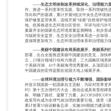
——生态文明体制改革持续深化、治理能力
作、推进一系列变革性实践、取得一系列突破性
导向和严的基调，累计开展9批次中央生态环境保护
保护修复监管体系，连续开展“绿盾”自然保护地强
地。统筹推进生态环境分区管控、环评与排污许
素最齐全的国家生态环境质量监测网络，初步形成
与辐射安全监管、生态安全治理体系进一步加强
度保障更加有力，生态环境治理体系和治理能力
——美丽中国建设布局系统展开、美丽系列
部署，出台全面推进美丽中国建设的意见，加快构
立，23项分领域行动有力推进，三大战略区域美
个美丽河湖、43个美丽海湾优秀案例。从顶层设
中国建设的宏伟蓝图在祖国大地上铺展开来。
——全球环境治理引领力不断增强、国际影
外宣示我国新一轮国家自主贡献，为应对世界变
约》第十五次缔约方大会，推动达成具有里程碑意
标、明确了路径、凝聚了力量。从COP26到CO
政策导向成为全球气候治理的重要引领。接受《
累计签署55份谅解备忘录，实施300期能力建设
要成果，为全球核安全治理作出中国贡献。生态