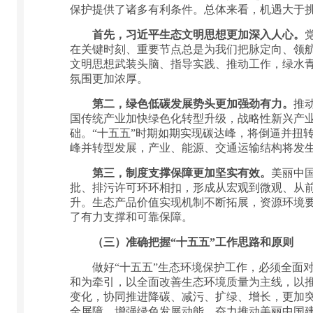
保护提供了诸多有利条件。总体来看，机遇大于
首先，习近平生态文明思想更加深入人心。
在关键时刻、重要节点总是为我们把脉定向、领
文明思想武装头脑、指导实践、推动工作，绿水
氛围更加浓厚。
第二，绿色低碳发展势头更加强劲有力。
推
国传统产业加快绿色化转型升级，战略性新兴产
础。“十五五”时期如期实现碳达峰，将倒逼并扭
峰并转型发展，产业、能源、交通运输结构将发
第三，制度支撑保障更加坚实有效。
美丽中
批、排污许可环环相扣，形成从宏观到微观、从
升。生态产品价值实现机制不断拓展，资源环境
了有力支撑和可靠保障。
（三）准确把握“十五五”工作思路和原则
做好“十五五”生态环境保护工作，必须全面对
和为牵引，以全面改善生态环境质量为主线，以
变化，协同推进降碳、减污、扩绿、增长，更加
全屏障，增强绿色发展动能，奋力推动美丽中国建