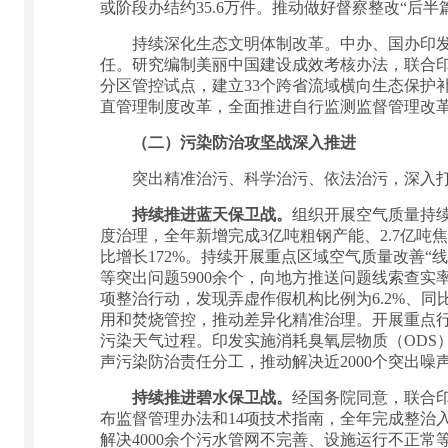
或阶段办结约35.6万件。推动做好督察整改“后
持续深化生态文明体制改革。中办、国办印发《
任。研究编制美丽中国建设成效考核办法，联合
分区管控试点，建立33个跨省流域横向生态保护
直管理制度改革，全面推进自行监测监督管理改
（二）污染防治攻坚战深入推进
突出精准治污、科学治污、依法治污，深入打
持续推进蓝天保卫战。
组织开展空气质量持
度治理，全年新增完成3亿吨粗钢产能、2.7亿吨
比增长172%。持续开展重点区域空气质量改善“
等突出问题5900余个，向地方推送问题线索查
项整治行动，发现弄虚作假机构比例为6.2%、同
用和焚烧管控，推动差异化精准治理。开展重点
污染天气过程。印发实施消耗臭氧层物质（ODS
声污染防治责任分工，推动解决近2000个突出噪
持续推进碧水保卫战。
经国务院同意，联合印
布监督管理办法和14项技术指南，全年完成整治入
解决4000余个污水管网不完善、设施运行不正常