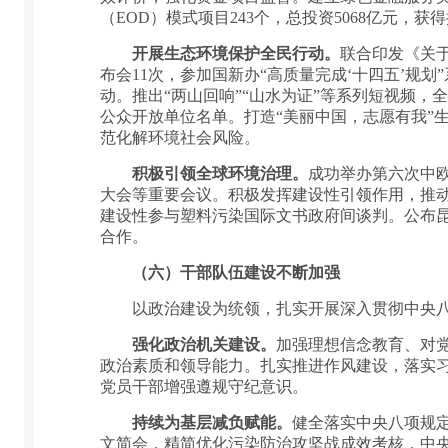
（EOD）模式项目243个，总投资5068亿元，获得
开展生态环境保护全民行动。
联合印发《关
布会11次，参加国新办“高质量完成‘十四五’
动。推出“两山回响”“山水为证”等系列短视频，全
公众开放单位名单。打造“美丽中国，志愿有我”
范化解环境社会风险。
积极引领全球环境治理。
成功举办第六次中欧
大会等重要会议。积极发挥建设性引领作用，推动
建设性参与塑料污染国际文书政府间谈判。公布昆
合作。
（六）干部队伍建设不断加强
以政治建设为统领，扎实开展深入贯彻中央八项
强化政治机关建设。
加强理想信念教育、对党
政治素质和领导能力。扎实推进作风建设，落实
党员干部增强遵规守纪意识。
持续为基层减负赋能。
健全落实中央八项规
文简会，精简优化污染防治攻坚战成效考核，中