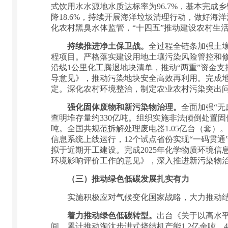
式饮用水水源地水质达标率为96.7%，基本完成
降18.6%，持续开展海洋垃圾清理行动，做好海
化农村黑臭水体监管，“十四五”推动建设农村生活污
持续推进净土保卫战。
全过程全链条加强土壤
程项目。严格落实建设用地土壤污染风险管控和修复
沿线1公里化工腾退地块清单，推动“两重”资金支
导意见》，推动污染地块安全高效再利用。完成地
定。深化农村环境整治，制定农业农村污染突出
强化固体废物和新污染物治理。
全面加强“
查明堆存量约330亿吨。组织实施非法倾倒处置固体
吨。全国共规范拆解处理废电器1.05亿台（套）
信息系统上线运行，12个试点省份实现“一码贯通”
拟于近期开工建设。完成2025年化学物质环境
环境影响评价工作的意见》，深入推进新污染物
（三）推动绿色低碳发展扎实有力
实施积极应对气候变化国家战略，大力推动结
着力推动绿色低碳转型。
出台《关于以高水平
间，累计推动淘汰步进式烧结机产能1.2亿余吨、