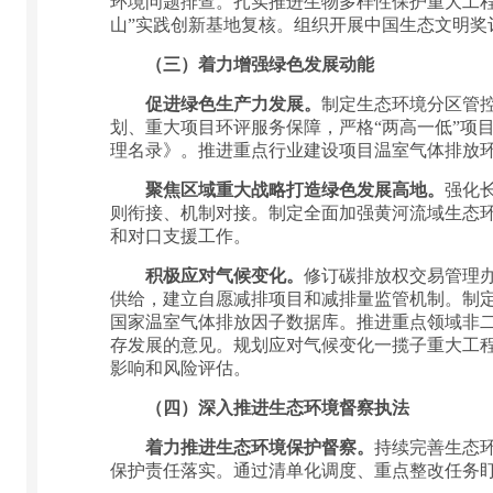
环境问题排查。扎实推进生物多样性保护重大工
山”实践创新基地复核。组织开展中国生态文明奖
（三）着力增强绿色发展动能
促进绿色生产力发展。
制定生态环境分区管控
划、重大项目环评服务保障，严格“两高一低”项
理名录》。推进重点行业建设项目温室气体排放
聚焦区域重大战略打造绿色发展高地。
强化
则衔接、机制对接。制定全面加强黄河流域生态
和对口支援工作。
积极应对气候变化。
修订碳排放权交易管理
供给，建立自愿减排项目和减排量监管机制。制
国家温室气体排放因子数据库。推进重点领域非
存发展的意见。规划应对气候变化一揽子重大工
影响和风险评估。
（四）深入推进生态环境督察执法
着力推进生态环境保护督察。
持续完善生态
保护责任落实。通过清单化调度、重点整改任务