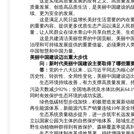
这是实现高质量发展的应有之义。高质量发展是
质量发展、创造高品质生活，是美丽中国建设的
续、更为安全的发展。
这是满足人民日益增长美好生活需要的内在要求
的重要内容。提供更多优质生态产品以满足人民
量，让人民群众在绿水青山中共享自然之美、生
这是共建清洁美丽世界的中国贡献。美丽中国建
治理和可持续发展提供的重要借鉴。必须秉持人
中国智慧和中国力量。
美丽中国建设迈出重大步伐
问：新时代美丽中国建设主要取得了哪些重要
答：
党的十八大以来，以习近平同志为核心
历史性、转折性、全局性变化，美丽中国建设迈
生态环境持续改善，有力支撑高质量发展。持续
污染天数减少92%；全国地表优良水体比例从64
同时有效保护生态环境的成功实践。
绿色低碳转型步伐加快，积极塑造发展新动能。
再生能源体系，新能源汽车产销量连续10年居全
生态系统质量稳步提升，进一步筑牢长远发展生
立以国家公园为主体的自然保护地体系，陆域生态
野生动植物种群得到有效保护。森林覆盖率提高到2
生态文明体制改革成效显著，持续增强发展内生