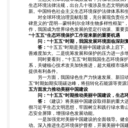
生态环境法律法规，出台几十项涉及生态文明的
新。中国特色社会主义生态环境保护法律体系和生
对全球环境治理贡献彰显，充分展现负责任大国
碑意义的“昆明—蒙特利尔全球生物多样性框架”
作，我国成为世界绿色发展的坚定行动派、重要
“十五五”生态环境保护工作迎来新的重要机遇
问：“十五五”时期，我国发展环境面临深刻复
答：
“十五五”时期是美丽中国建设承上启下
善难度加大。二是统筹发展和保护的压力进一步
同时要看到，“十五五”时期我国生态环境保护
系，关键核心技术攻关加快推进，超大规模市场
提供有利条件。
另一方面，我国绿色生产力快速发展、新旧动能
五”时期如期实现碳达峰，将扭转化石能源等资
五方面发力推动美丽中国建设
问：“十五五”时期推动美丽中国建设，生态环
答：
《建议》将美丽中国建设取得新的重大进
彻习近平生态文明思想，牢固树立和践行绿水青
态安全屏障，增强绿色发展动能。
一是加强党对美丽中国建设的全面领导。健全美
动。深入推进生态环境保护督察，开展美丽中国