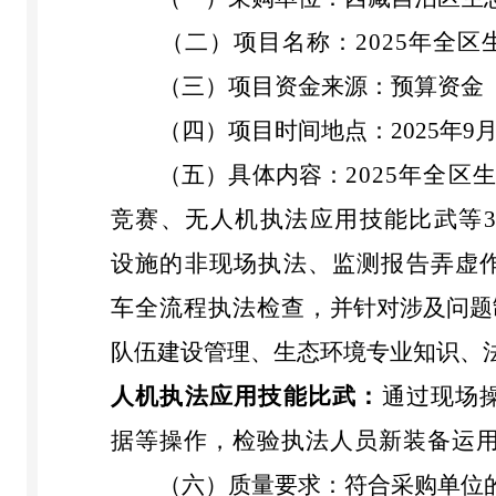
（二）项目名称：
2025
年全区
（三）项目资金来源：预算资金
（四）项目
时间
地点：
2025
年
9
（五）
具体内容：
2025
年全区
竞赛、无人机执法应用技能比武等
设施的非现场执法、监测报告弄虚
车全流程执法检查
，
并针对涉及问题
队伍建设管理、生态环境专业知识、
人机执法应用技能比武：
通过现场
据等操作，检验执法人员新装备运
（六）质量要求：符合采购单位