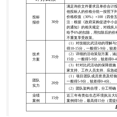
满足询价文件要求且单价合计
他投标人的价格分统一按照下
价格权值（
30%
）
×100
（四舍
投标
30
分
注：根据《政府采购促进中小
报价
的通知》的相关规定，对残疾
给予
6%
的扣除，用扣除后的价
不重复享受政策。
（
1
）对技能比武活动的理解与
得
10
-
15
分，一般得
5
-
9
分，较差
（
2
）详细的活动策划方案，涵
技术
35
分
15
分，一般得
5
-
9
分，较差得
0
-
4
方案
（
3
）针对比武活动的保障措施
家支持
、工作
人员支持、应急
（
1
）项目团队成员资质及经
团队
一般得
5-9
分，较差得
0-4
分。
20
分
实力
（
2
）团队架构合理，分工明确
业绩
近三年有类似生态环境执法大
15
分
案例
案例得
5
分，最高得
15
分（需提