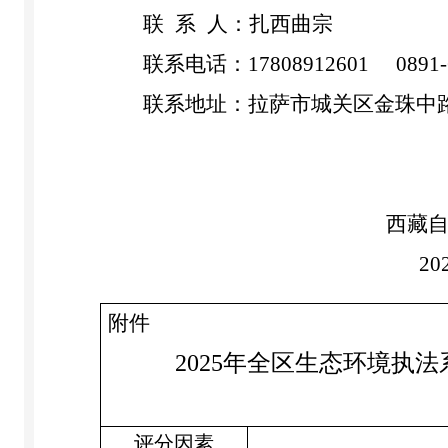
联
系
人：
扎西曲宗
联系电话：
17808912601 0891-
联系地址：拉萨市城关区金珠中
西藏
20
附件
2025
年
全区生态环境执法
评分因素