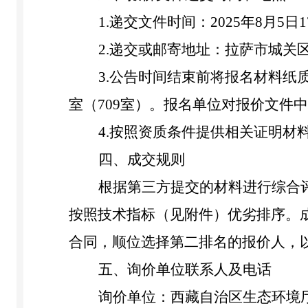
1.
递交文件时间：
202
5
年
8
月
5
日
1
2.
递交或邮寄地址：拉萨市城关
3.
公告时间结束前将报名材料纸
室
（
709
室）
。报名单位对报价文件中
4.
按照资质条件提供相关证明材
四
、成交规则
根据第三方提交的材料进行综合
按照技术指标
（见附件）
优劣排序。
合同，顺位选择第二排名的报价人，
五、
询价单位联系人及电话
询价单位：西藏自治区生态环境