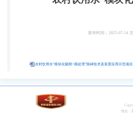
发布时间：2025-07-1
农村饮用水“模块化吸附+膜处理”除砷技术及装置应用示范项目建
Cop
地址：西