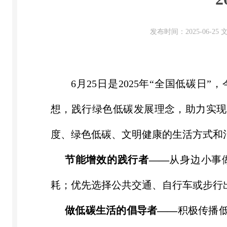
发布时间：2025-06-2
6
月
25
日是
2025
年
“
全国低碳日
”
，
想，践行绿色
低碳
发展理念，助力实现
度、绿色低碳、文明健康的生活方式和
节能增效的践行者
——
从身边小事
耗；优先选择公共交通、自行车或步行
做低碳生活的倡导者
——
积极传播