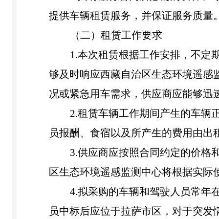
提供车辆租赁服务，并保证服务质量
（二）租赁工作要求
1.本次租赁根据工作安排，不定
够及时响应西藏自治区生态环境
遥感
况或紧急用车需求，供应商应能够迅
2.租赁车辆工作期间产生的车
员报酬
、
食宿
以及所产生的费用由出
3.供应商应按照合同约定的价
区生态环境
遥感监测中心
将根据实际
4.拟采购的车辆和
驾驶
人员常年
员中标后应位于拉萨市区，对于突发