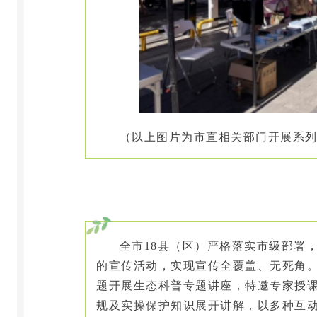
（以上图片为市直相关部门开展系
全市
18
县（区）严格落实市
级
部署
的宣传活动，实现宣传全覆盖、无死角
题开展生态科普专题讲座，特邀专家授
规及实操保护知识展开讲解，以多种互