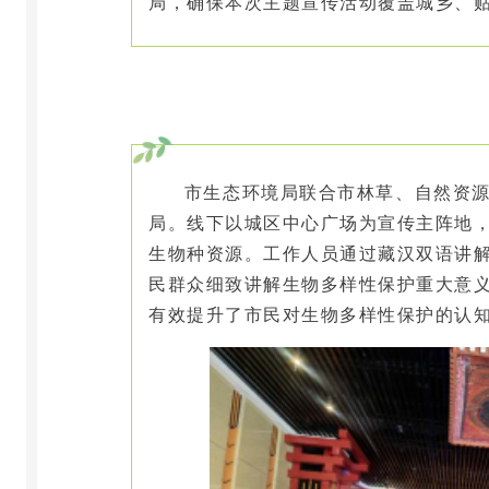
局，确保本次主题宣传活动覆盖城乡、
市生态环境局
联合
市
林草、自然资
局。线下以城区中心广场为宣传主阵地
生物种资源。工作人员通过藏汉
双语
讲
民群众细致讲解生物多样性保护重大意
有效提升了市民对生物多样性保护的认