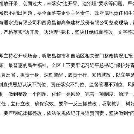
粗放开采、创面过大，未落实“边开采、边治理”要求等问题。严
候都不能出问题，要全面落实企业主体责任、政府属地责任和生
海通水泥有限公司和西藏昌都高争建材股份有限公司整改现场，
，严格落实“边开发、边治理”要求，坚决杜绝纸面整改、文字整
即主持召开现场会，听取昌都市和自治区相关部门整改情况汇报
源、最普惠的民生福祉。全区上下要牢记习近平总书记“保护好
认真反省，担责于身、深刻警醒，履责于行、知错就改，以立竿见
深刻查找思想认识不到位、责任落实不到位、监督管理不到位、风
制，做到整改一个问题、化解一类风险、完善一项制度、治理一
责任，立行立改、确保实效。要举一反三抓整改，吸取教训、树
。要严明纪律抓整改，依法依规依纪开展追责问责，坚决做到“