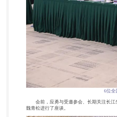
6位
会前，应勇与受邀参会、长期关注长江生
魏青松进行了座谈。