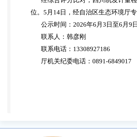
经综合评分比对，四川
凯发
计量
位。
5
月
14
日，经自治区生态环境厅专
公示时间：
202
6
年
6
月
3
日至
6
月
9
联系人：
韩彦刚
联系电话：
133089
27186
厅机关纪委电话：
0891-6849017