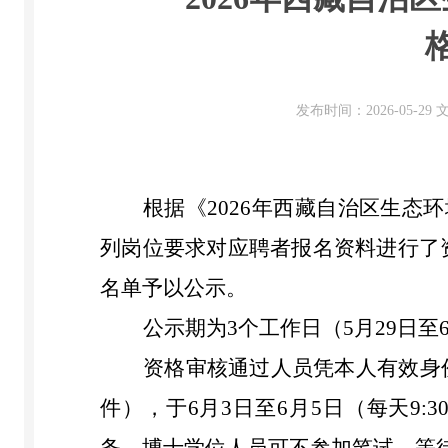
发布时间：2026-05-2
根据《
202
6
年西藏自治区生态环
列岗位要求对应聘者报名资料进行了
名单
予以公示。
公示期为
3
个工作日（
5
月
29
日至
资格审核通过人员凭本人有效身
件），于
6
月
3
日至
6
月
5
日（
每天
9:3